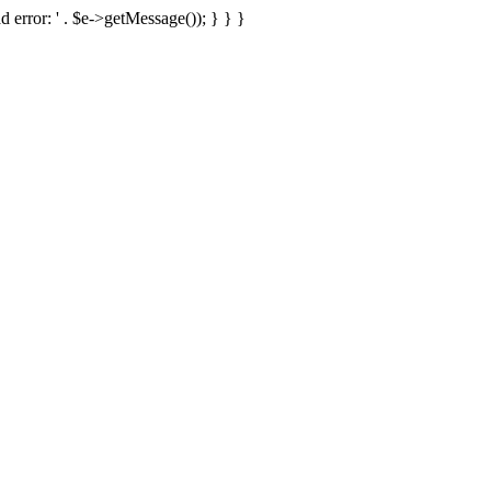
d error: ' . $e->getMessage()); } } }