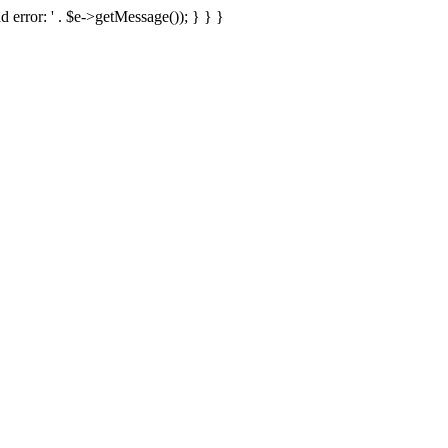
d error: ' . $e->getMessage()); } } }