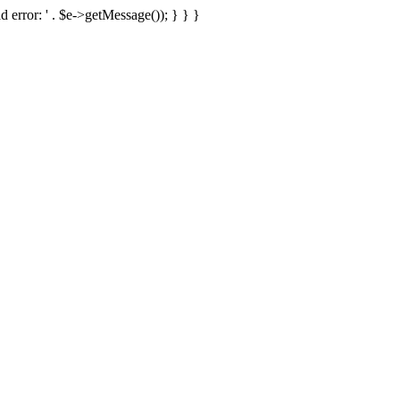
d error: ' . $e->getMessage()); } } }