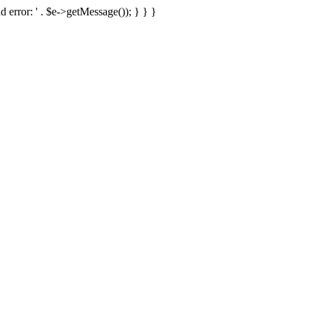
d error: ' . $e->getMessage()); } } }