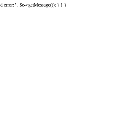
d error: ' . $e->getMessage()); } } }