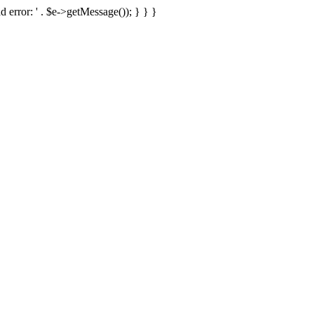
d error: ' . $e->getMessage()); } } }