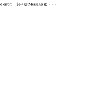
d error: ' . $e->getMessage()); } } }