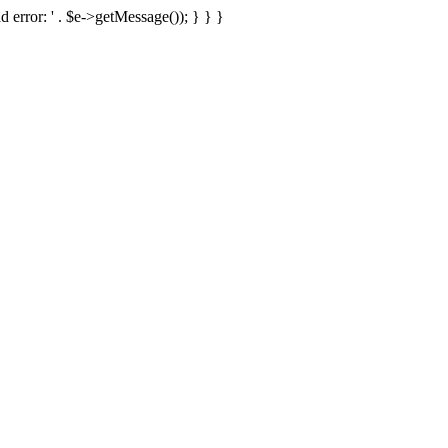
d error: ' . $e->getMessage()); } } }