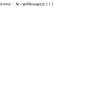
d error: ' . $e->getMessage()); } } }