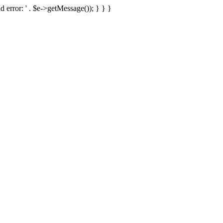
d error: ' . $e->getMessage()); } } }