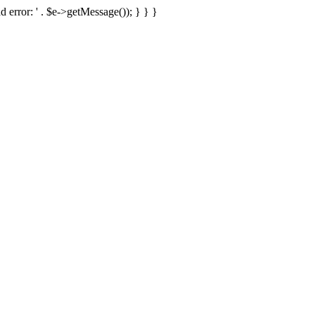
d error: ' . $e->getMessage()); } } }