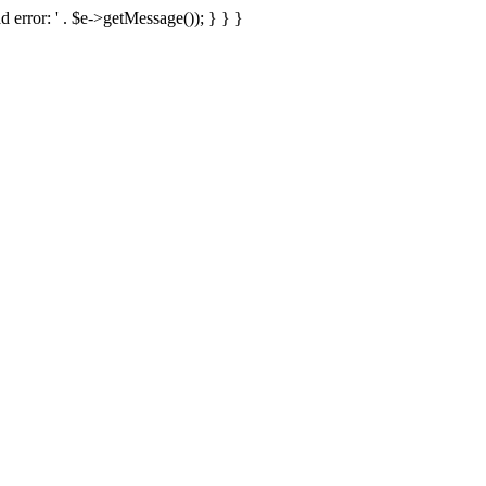
d error: ' . $e->getMessage()); } } }