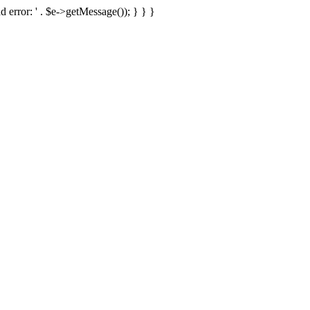
d error: ' . $e->getMessage()); } } }