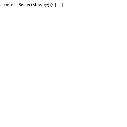
d error: ' . $e->getMessage()); } } }