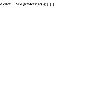
d error: ' . $e->getMessage()); } } }