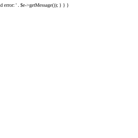
d error: ' . $e->getMessage()); } } }