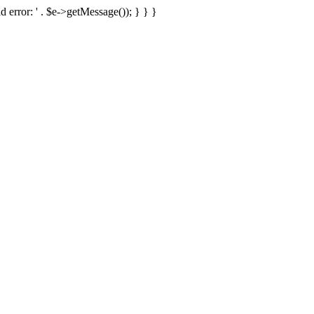
d error: ' . $e->getMessage()); } } }