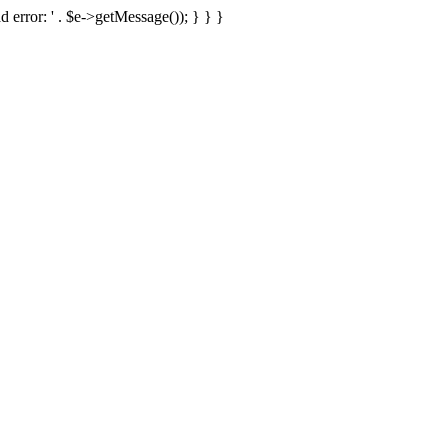
d error: ' . $e->getMessage()); } } }