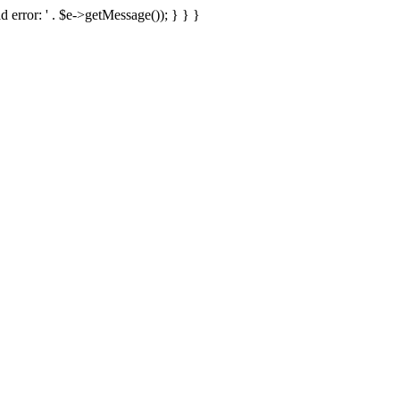
d error: ' . $e->getMessage()); } } }