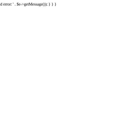
d error: ' . $e->getMessage()); } } }