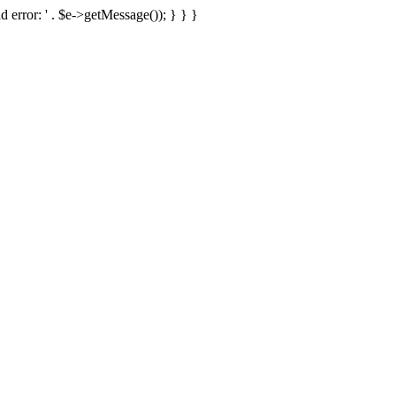
d error: ' . $e->getMessage()); } } }