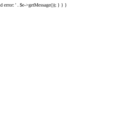
d error: ' . $e->getMessage()); } } }